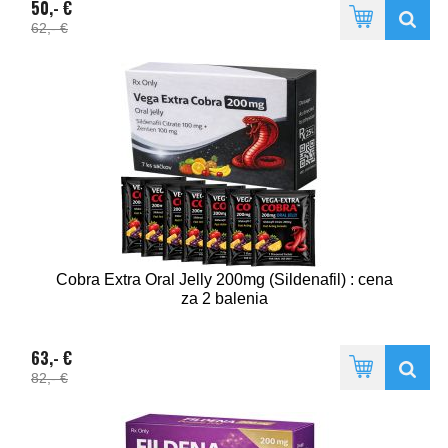
50,- €
62,- €
Cobra Extra Oral Jelly 200mg (Sildenafil) : cena
za 2 balenia
63,- €
82,- €