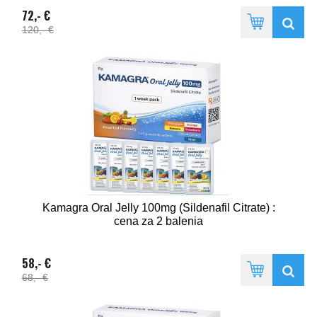
72,- €
120,- €
Kamagra Oral Jelly 100mg (Sildenafil Citrate) :
cena za 2 balenia
58,- €
68,- €