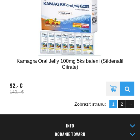
Kamagra Oral Jelly 100mg 5ks balení (Sildenafil
Citrate)
92,- €
140,- €
Zobraziť stranu:
1
2
»
INFO
DODANIE TOVARU