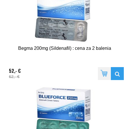
Begma 200mg (Sildenafil) : cena za 2 balenia
52,- €
62,- €