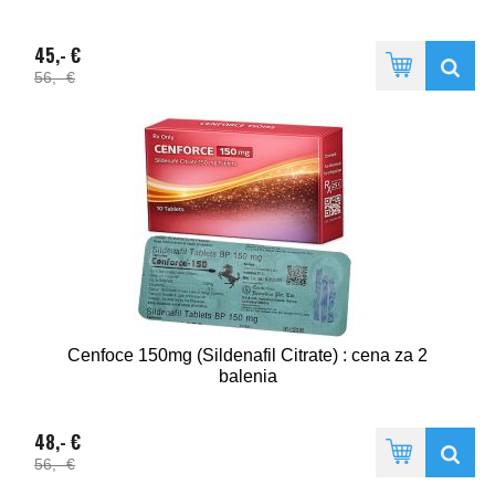
45,- €
56,- €
Cenfoce 150mg (Sildenafil Citrate) : cena za 2
balenia
48,- €
56,- €