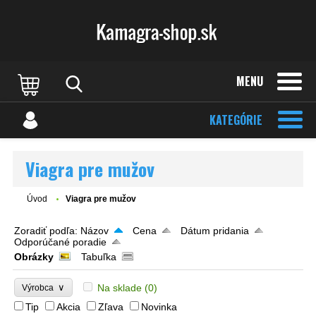
MENU
KATEGÓRIE
Viagra pre mužov
Úvod
Viagra pre mužov
Zoradiť podľa:
Názov
Cena
Dátum pridania
Odporúčané poradie
Obrázky
Tabuľka
∨
Na sklade
(0)
Výrobca
Tip
Akcia
Zľava
Novinka