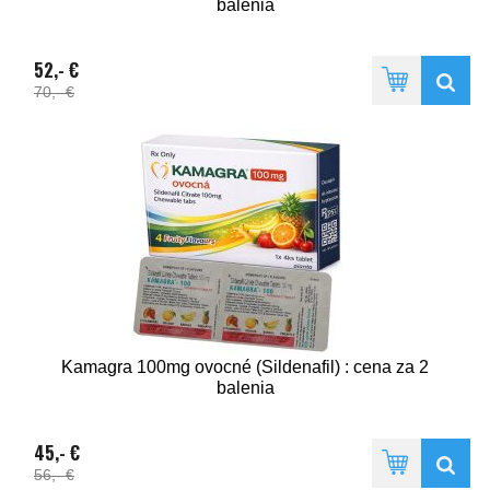
balenia
52,- €
70,- €
Kamagra 100mg ovocné (Sildenafil) : cena za 2
balenia
45,- €
56,- €