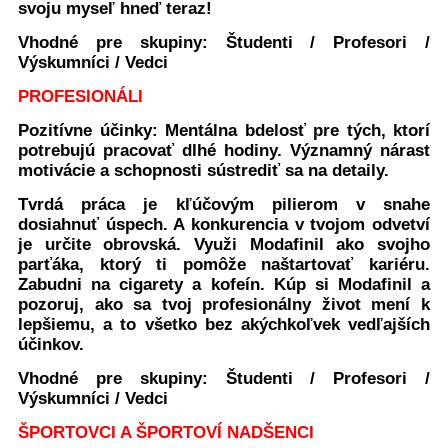
svoju myseľ hneď teraz!
Vhodné pre skupiny:
Študenti / Profesori /
Výskumníci / Vedci
PROFESIONÁLI
Pozitívne účinky: Mentálna bdelosť pre tých, ktorí
potrebujú pracovať dlhé hodiny. Významný nárast
motivácie a schopnosti sústrediť sa na detaily.
Tvrdá práca je kľúčovým pilierom v snahe
dosiahnuť úspech. A konkurencia v tvojom odvetví
je určite obrovská. Využi Modafinil ako svojho
parťáka, ktorý ti pomôže naštartovať kariéru.
Zabudni na cigarety a kofeín. Kúp si Modafinil a
pozoruj, ako sa tvoj profesionálny život mení k
lepšiemu, a to všetko bez akýchkoľvek vedľajších
účinkov.
Vhodné pre skupiny:
Študenti / Profesori /
Výskumníci / Vedci
ŠPORTOVCI A ŠPORTOVÍ NADŠENCI