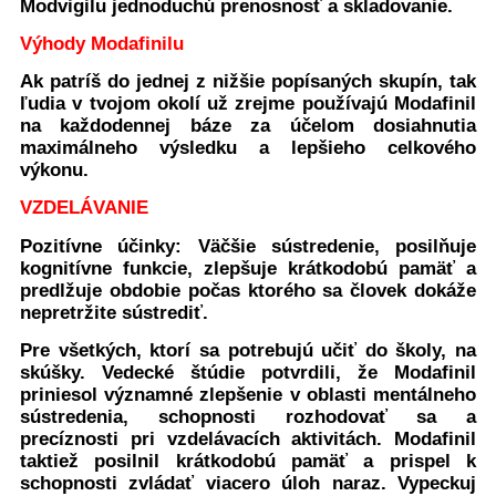
Modvigilu jednoduchú prenosnosť a skladovanie.
Výhody Modafinilu
Ak patríš do jednej z nižšie popísaných skupín, tak
ľudia v tvojom okolí už zrejme používajú Modafinil
na každodennej báze za účelom dosiahnutia
maximálneho výsledku a lepšieho celkového
výkonu.
VZDELÁVANIE
Pozitívne účinky: Väčšie sústredenie, posilňuje
kognitívne funkcie, zlepšuje krátkodobú pamäť a
predlžuje obdobie počas ktorého sa človek dokáže
nepretržite sústrediť.
Pre všetkých, ktorí sa potrebujú učiť do školy, na
skúšky. Vedecké štúdie potvrdili, že Modafinil
priniesol významné zlepšenie v oblasti mentálneho
sústredenia, schopnosti rozhodovať sa a
precíznosti pri vzdelávacích aktivitách. Modafinil
taktiež posilnil krátkodobú pamäť a prispel k
schopnosti zvládať viacero úloh naraz. Vypeckuj