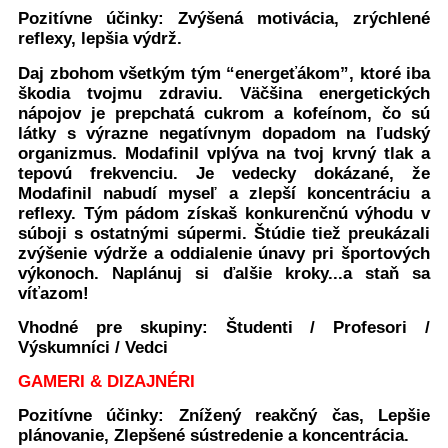
Pozitívne účinky: Zvýšená motivácia, zrýchlené
reflexy, lepšia výdrž.
Daj zbohom všetkým tým “energeťákom”, ktoré iba
škodia tvojmu zdraviu. Väčšina energetických
nápojov je prepchatá cukrom a kofeínom, čo sú
látky s výrazne negatívnym dopadom na ľudský
organizmus. Modafinil vplýva na tvoj krvný tlak a
tepovú frekvenciu. Je vedecky dokázané, že
Modafinil nabudí myseľ a zlepší koncentráciu a
reflexy. Tým pádom získaš konkurenčnú výhodu v
súboji s ostatnými súpermi. Štúdie tiež preukázali
zvýšenie výdrže a oddialenie únavy pri športových
výkonoch. Naplánuj si ďalšie kroky...a staň sa
víťazom!
Vhodné pre skupiny:
Študenti / Profesori /
Výskumníci / Vedci
GAMERI & DIZAJNÉRI
Pozitívne účinky: Znížený reakčný čas, Lepšie
plánovanie, Zlepšené sústredenie a koncentrácia.