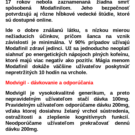
17 rokov nebola zaznamenaná žiadna smrť
spôsobená Modafinilom. Jeho bezpečnosť
potvrdzujú aj rôzne hĺbkové vedecké štúdie, ktoré
sú dostupné online.
Ide o dobre znášanú látku, s nízkou mierou
nežiaducich účinkov, pričom šanca na vznik
závislosti je minimálna. V 90% prípadov užívajú
Modafinil zdraví jedinci. Už sa jednoducho neoplatí
siahnuť po energetických nápojoch plných kofeínu,
ktoré majú viac negatív ako pozitív. Mágia menom
Modafinil dokáže väčšine užívateľov poskytnúť
nepretržitých 10 hodín na vrchole.
Modvigil - dávkovanie a odporúčania
Modvigil je vysokokvalitné generikum, a preto
nepravidelným užívateľom stačí dávka 100mg.
Pravidelným užívateľom odporúčame dávku 200mg,
vďaka ktorej dosiahnu želaný vrchol sústredenia,
ostražitosti a zlepšenie kognitívnych funkcií.
Neodporúčame užívateľom prekračovať dennú
dávku 200mg.