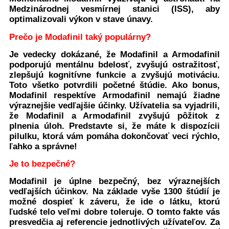
Medzinárodnej vesmírnej stanici (ISS), aby
optimalizovali výkon v stave únavy.
Prečo je Modafinil taký populárny?
Je vedecky dokázané, že Modafinil a Armodafinil
podporujú mentálnu bdelosť, zvyšujú ostražitosť,
zlepšujú kognitívne funkcie a zvyšujú motiváciu.
Toto všetko potvrdili početné štúdie. Ako bonus,
Modafinil respektíve Armodafinil nemajú žiadne
výraznejšie vedľajšie účinky. Užívatelia sa vyjadrili,
že Modafinil a Armodafinil zvyšujú pôžitok z
plnenia úloh. Predstavte si, že máte k dispozícii
pilulku, ktorá vám pomáha dokončovať veci rýchlo,
ľahko a správne!
Je to bezpečné?
Modafinil je úplne bezpečný, bez výraznejších
vedľajších účinkov. Na základe vyše 1300 štúdií je
možné dospieť k záveru, že ide o látku, ktorú
ľudské telo veľmi dobre toleruje. O tomto fakte vás
presvedčia aj referencie jednotlivých užívateľov. Za