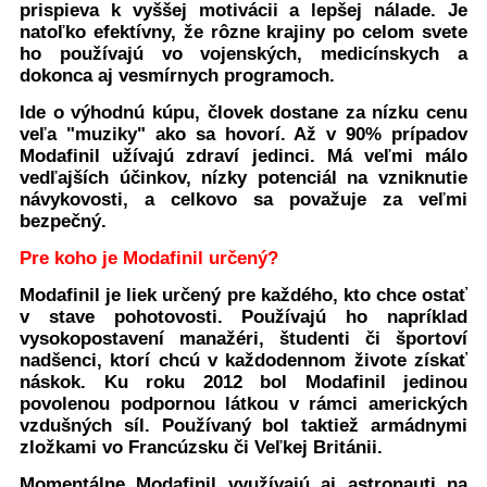
prispieva k vyššej motivácii a lepšej nálade. Je
natoľko efektívny, že rôzne krajiny po celom svete
ho používajú vo vojenských, medicínskych a
dokonca aj vesmírnych programoch.
Ide o výhodnú kúpu, človek dostane za nízku cenu
veľa "muziky" ako sa hovorí. Až v 90% prípadov
Modafinil užívajú zdraví jedinci. Má veľmi málo
vedľajších účinkov, nízky potenciál na vzniknutie
návykovosti, a celkovo sa považuje za veľmi
bezpečný.
Pre koho je Modafinil určený?
Modafinil je liek určený pre každého, kto chce ostať
v stave pohotovosti. Používajú ho napríklad
vysokopostavení manažéri, študenti či športoví
nadšenci, ktorí chcú v každodennom živote získať
náskok. Ku roku 2012 bol Modafinil jedinou
povolenou podpornou látkou v rámci amerických
vzdušných síl. Používaný bol taktiež armádnymi
zložkami vo Francúzsku či Veľkej Británii.
Momentálne Modafinil využívajú aj astronauti na