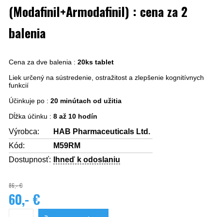
(Modafinil+Armodafinil) : cena za 2
balenia
Cena za dve balenia :
20ks tablet
Liek určený na
sústredenie, ostražitost a zlepšenie kognitívnych
funkcií
Účinkuje po :
20 minútach od užitia
Dĺžka účinku :
8 až 10 hodín
Výrobca:
HAB Pharmaceuticals Ltd.
Kód:
M59RM
Dostupnosť:
Ihneď k odoslaniu
86,- €
60,- €