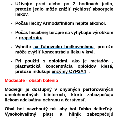
Užívajte pred alebo po 2 hodinách jedla,
pretože jedlo môže znížiť rýchlosť absorpcie
liekov.
Počas liečby Armodafinilom nepite alkohol.
Počas liečebnej terapie sa vyhýbajte výrobkom
z
grapefruitu
.
Vyhnite
sa ľubovníku bodkovanému,
pretože
môže zvýšiť koncentráciu lieku v krvi.
Pri použití s opioidmi, ako je
metadón
,
plazmatická koncentrácia opioidov klesá,
pretože indukuje
enzýmy
CYP3A4
.
Modasafe - obsah balenia
Modvigil je dostupný v ohybných perforovaných
umelohmotných blisteroch, ktoré zabezpečujú
liekom adekvátnu ochranu a čerstvosť.
Obal bol navrhnutý tak aby bol ľahko deliteľný.
Vysokokvalitný plast a hliník zabezpečujú