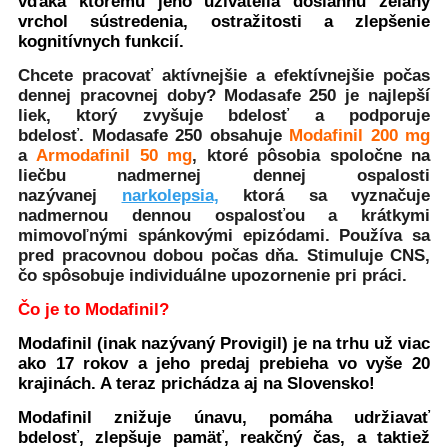
vďaka ktorému jeho užívatelia dosiahnu želaný
vrchol sústredenia, ostražitosti a zlepšenie
kognitívnych funkcií.
Chcete pracovať aktívnejšie a efektívnejšie počas
dennej pracovnej doby? Modasafe 250 je najlepší
liek, ktorý zvyšuje bdelosť a podporuje
bdelosť. Modasafe 250 obsahuje
Modafinil 200 mg
a
Armodafinil 50 mg
, ktoré pôsobia spoločne na
liečbu nadmernej dennej ospalosti
nazývanej
narkolepsia,
ktorá sa vyznačuje
nadmernou dennou ospalosťou a krátkymi
mimovoľnými spánkovými epizódami. Používa sa
pred pracovnou dobou počas dňa. Stimuluje CNS,
čo spôsobuje individuálne upozornenie pri práci.
Čo je to Modafinil?
Modafinil (inak nazývaný Provigil) je na trhu už viac
ako 17 rokov a jeho predaj prebieha vo vyše 20
krajinách. A teraz prichádza aj na Slovensko!
Modafinil znižuje únavu, pomáha udržiavať
bdelosť, zlepšuje pamäť, reakčný čas, a taktiež