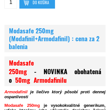
DO KOŠÍKA
Modasafe 250mg
(Modafinil+Armodafinil) : cena za 2
balenia
Modasafe
250mg
- NOVINKA obohatená
o
50mg Armodafinilu
Armodafinil
je liečivo ktorý pôsobí proti dennej
ospanlivosti
Modasafe 250mg
je vysokokvalitné generikum,